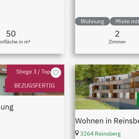
Wohnung
Miete mit
50
2
nfläche in m²
Zimmer
Stiege 3 / Top 6
merken
BEZUGSFERTIG
nung
Wohnen in Reinsb
3264 Reinsberg