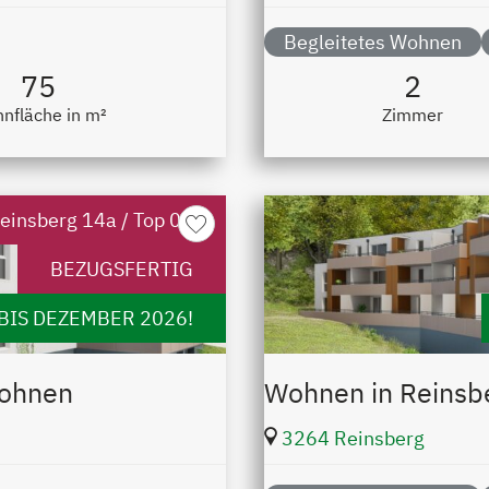
Begleitetes Wohnen
75
2
nfläche in m²
Zimmer
einsberg 14a / Top 09
merken
BEZUGSFERTIG
BIS DEZEMBER 2026!
Wohnen
Wohnen in Reinsb
3264 Reinsberg