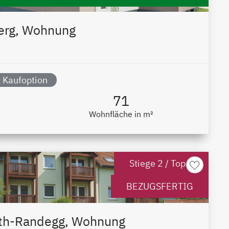
erg, Wohnung
 Kaufoption
71
Wohnfläche in m²
Stiege 2 / Top 7
BEZUGSFERTIG
th-Randegg, Wohnung