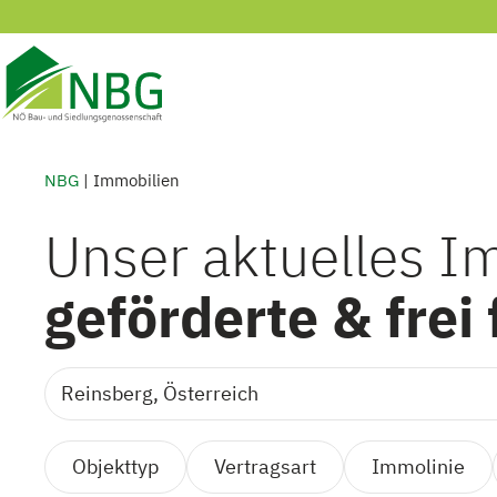
Skip
to
content
NBG
|
Immobilien
Unser aktuelles I
geförderte & frei
Type 2 or more characters for results.
Objekttyp
Vertragsart
Immolinie