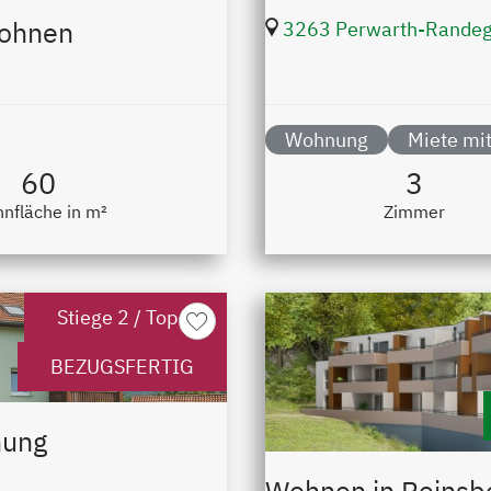
Wohnen
3263 Perwarth-Rande
Wohnung
Miete mit
60
3
nfläche in m²
Zimmer
Stiege 2 / Top 3
merken
BEZUGSFERTIG
nung
Wohnen in Reinsb