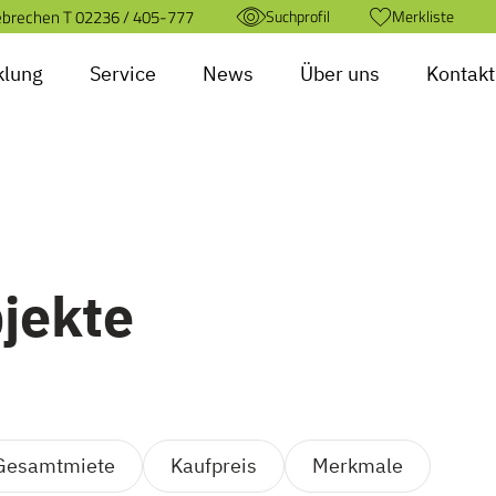
ebrechen T
02236 / 405-777
Suchprofil
Merkliste
klung
Service
News
Über uns
Kontakt
bjekte
Gesamtmiete
Kaufpreis
Merkmale