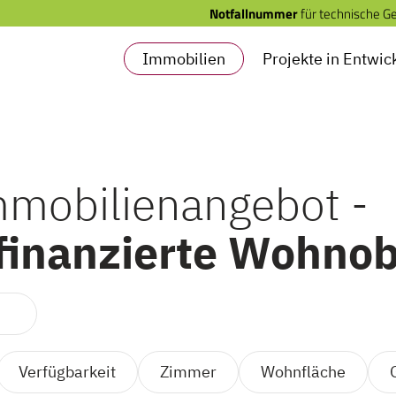
Notfallnummer
für technische G
Immobilien
Projekte in Entwic
mmobilienangebot -
 finanzierte Wohno
Verfügbarkeit
Zimmer
Wohnfläche