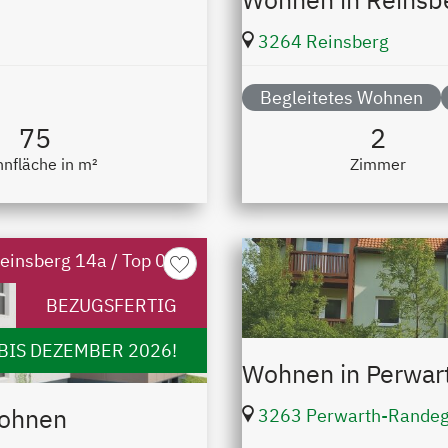
3264 Reinsberg
Begleitetes Wohnen
75
2
nfläche in m²
Zimmer
einsberg 14a / Top 05
merken
BEZUGSFERTIG
BIS DEZEMBER 2026!
Wohnen in Perwar
Wohnen
3263 Perwarth-Rande