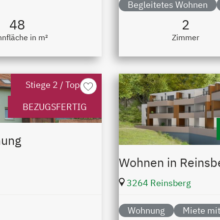
Begleitetes Wohnen
48
2
nfläche in m²
Zimmer
Stiege 2 / Top 6
merken
BEZUGSFERTIG
nung
Wohnen in Reinsb
3264 Reinsberg
Wohnung
Miete mit