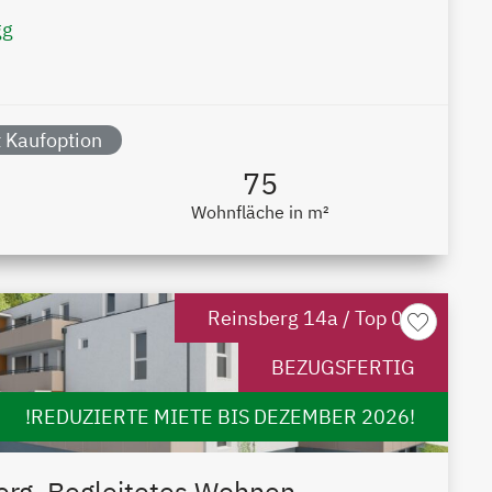
gg
 Kaufoption
75
Wohnfläche in m²
Reinsberg 14a / Top 06
BEZUGSFERTIG
!REDUZIERTE MIETE BIS DEZEMBER 2026!
erg, Begleitetes Wohnen