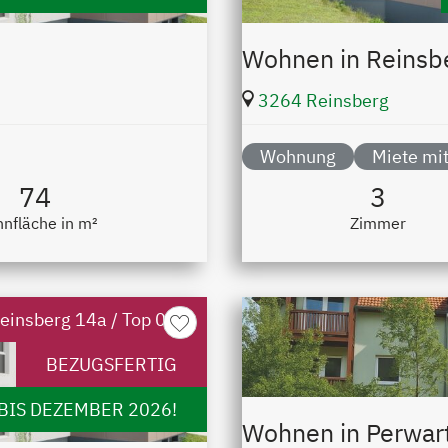
Wohnen in Reinsb
3264 Reinsberg
Wohnung
Miete mit
74
3
nfläche in m²
Zimmer
einsberg 14a / Top 01
merken
BEZUGSFERTIG
BIS DEZEMBER 2026!
Wohnen in Perwar