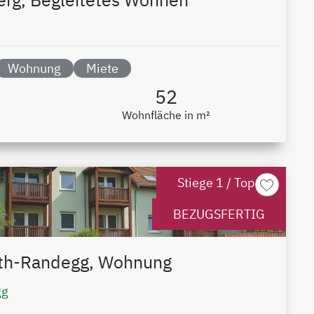
Wohnung
Miete
52
Wohnfläche in m²
Stiege 1 / Top 8
BEZUGSFERTIG
th-Randegg, Wohnung
gg