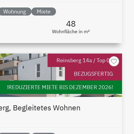
Wohnung
Miete
48
Wohnfläche in m²
Reinsberg 14a / Top 04
BEZUGSFERTIG
!REDUZIERTE MIETE BIS DEZEMBER 2026!
erg, Begleitetes Wohnen