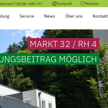
ebrechen T
02236 / 405-777
Suchprofil
Merkliste
klung
Service
News
Über uns
Kontakt
MARKT 32 / RH 4
UNGSBEITRAG MÖGLICH