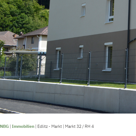
NBG
|
Immobilien
|
Edlitz - Markt | Markt 32 / RH 4