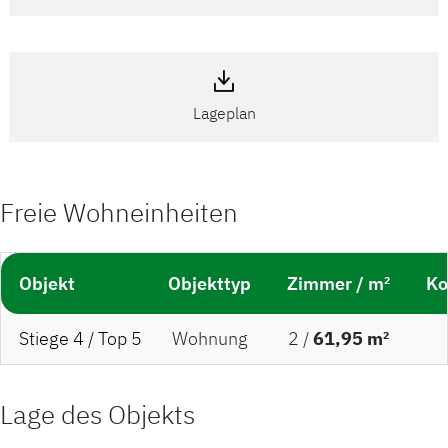
Lageplan
Freie Wohneinheiten
Objekt
Objekttyp
Zimmer / m²
Ko
Stiege 4 / Top 5
Wohnung
2 /
61,95 m²
Lage des Objekts