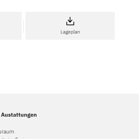
Lageplan
e Austattungen
gsraum