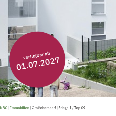
verfügbar ab
01.07.2027
NBG
|
Immobilien
|
Großebersdorf | Stiege 1 / Top 09