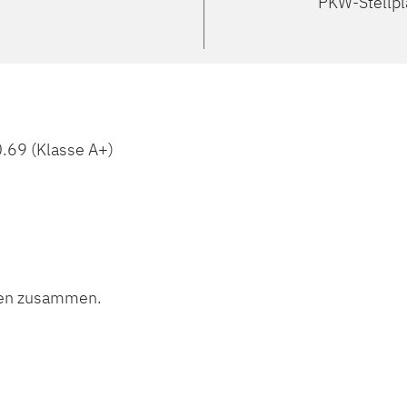
PKW-Stellpl
.69 (Klasse A+)
onen zusammen.