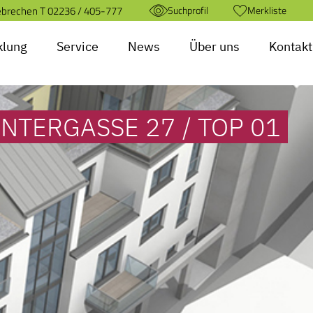
ebrechen T
02236 / 405-777
Suchprofil
Merkliste
klung
Service
News
Über uns
Kontakt
INTERGASSE 27 / TOP 01