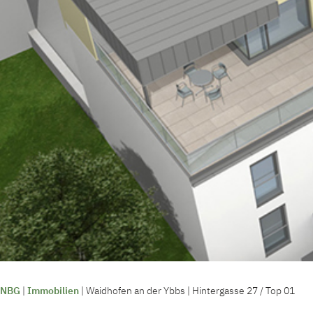
NBG
|
Immobilien
|
Waidhofen an der Ybbs | Hintergasse 27 / Top 01