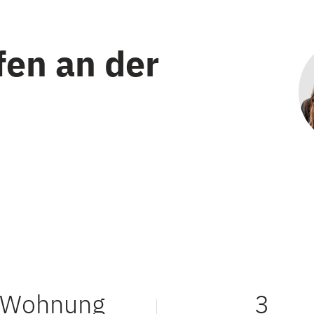
en an der
Wohnung
3